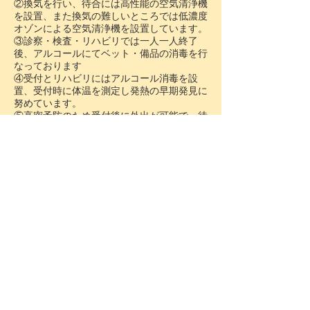
②換気を行い、待合には高性能の空気清浄機
を設置、また換気の難しいところでは低濃度
オゾンによる空気清浄機を設置しています。
③診察・検査・リハビリでは一人一人終了
後、アルコールにてベット・備品の消毒を行
なっております
④受付とリハビリにはアルコール消毒を設
置、受付時に体温を測定し発熱の早期発見に
努めています。
⑤高密予防のため受付後に外出が可能で、待
合の人の密度を少なくする努力をしていま
す。診察の順番が近くになりましたら電話で
お知らせしています。
ご自分の骨密度ご存知ですか？
「いつのまにか骨折」としても知られる圧迫
骨折や大腿骨近位部骨折は寝たきりに一歩近
づく原因となり得ます。そうならないために
もご自分の骨密度を知っておくことはとても
大切です。
検査をご希望の方は、直接ご来院いただく
か、またはお電話でのご相談もお待ちしてお